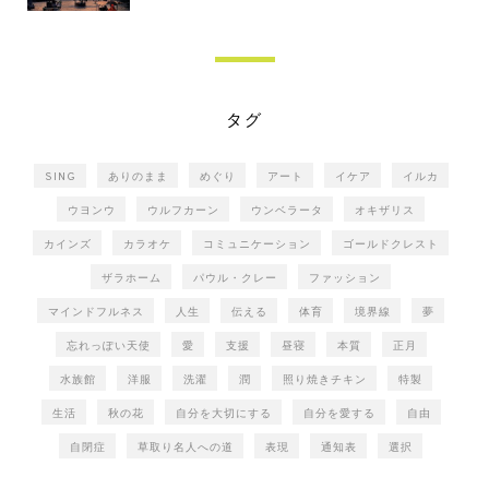
タグ
SING
ありのまま
めぐり
アート
イケア
イルカ
ウヨンウ
ウルフカーン
ウンベラータ
オキザリス
カインズ
カラオケ
コミュニケーション
ゴールドクレスト
ザラホーム
パウル・クレー
ファッション
マインドフルネス
人生
伝える
体育
境界線
夢
忘れっぽい天使
愛
支援
昼寝
本質
正月
水族館
洋服
洗濯
潤
照り焼きチキン
特製
生活
秋の花
自分を大切にする
自分を愛する
自由
自閉症
草取り名人への道
表現
通知表
選択