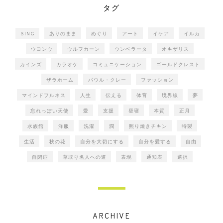
タグ
SING
ありのまま
めぐり
アート
イケア
イルカ
ウヨンウ
ウルフカーン
ウンベラータ
オキザリス
カインズ
カラオケ
コミュニケーション
ゴールドクレスト
ザラホーム
パウル・クレー
ファッション
マインドフルネス
人生
伝える
体育
境界線
夢
忘れっぽい天使
愛
支援
昼寝
本質
正月
水族館
洋服
洗濯
潤
照り焼きチキン
特製
生活
秋の花
自分を大切にする
自分を愛する
自由
自閉症
草取り名人への道
表現
通知表
選択
ARCHIVE