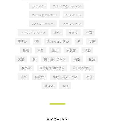
カラオケ
コミュニケーション
ゴールドクレスト
ザラホーム
パウル・クレー
ファッション
マインドフルネス
人生
伝える
体育
境界線
夢
忘れっぽい天使
愛
支援
昼寝
本質
正月
水族館
洋服
洗濯
潤
照り焼きチキン
特製
生活
秋の花
自分を大切にする
自分を愛する
自由
自閉症
草取り名人への道
表現
通知表
選択
ARCHIVE