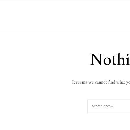
Noth
It seems we cannot find what yo