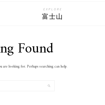
EXPLORE
富士山
ing Found
u are looking for. Perhaps searching can help.