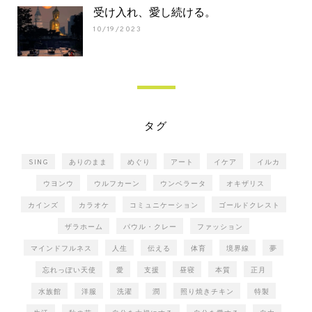
受け入れ、愛し続ける。
10/19/2023
タグ
SING
ありのまま
めぐり
アート
イケア
イルカ
ウヨンウ
ウルフカーン
ウンベラータ
オキザリス
カインズ
カラオケ
コミュニケーション
ゴールドクレスト
ザラホーム
パウル・クレー
ファッション
マインドフルネス
人生
伝える
体育
境界線
夢
忘れっぽい天使
愛
支援
昼寝
本質
正月
水族館
洋服
洗濯
潤
照り焼きチキン
特製